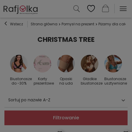
Wstecz
Strona główna
Pomysł na prezent
Piżamy dla całej r
CHRISTMAS TREE
Biustonosze
Karty
Opaski
Gładkie
Biustonosze
S
 do
do -30%
prezentowe
na uda
biustonosze
usztywniane
Sortuj po nazwie A-Z
Filtrowanie