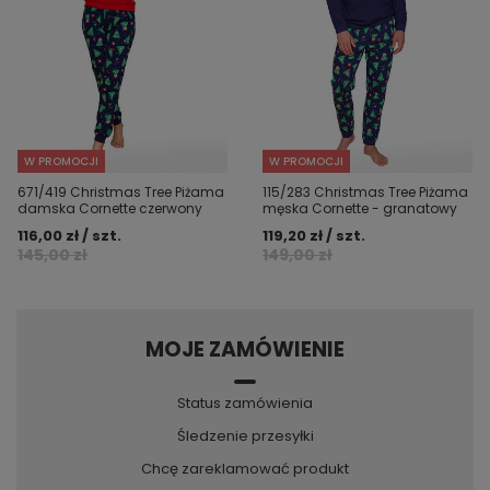
W PROMOCJI
W PROMOCJI
671/419 Christmas Tree Piżama
115/283 Christmas Tree Piżama
damska Cornette czerwony
męska Cornette - granatowy
116,00 zł / szt.
119,20 zł / szt.
145,00 zł
149,00 zł
MOJE ZAMÓWIENIE
Status zamówienia
Śledzenie przesyłki
Chcę zareklamować produkt