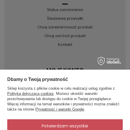
Status zamówienia
Śledzenie przesyłki
Chcę zareklamować produkt
Chcę zwrócić produkt
Kontakt
MOJE KONTO
Dbamy o Twoją prywatność
Sklep korzysta z plików cookie w celu realizacji usług zgodnie z
INFORMACJE
Polityką dotyczącą cookies
. Możesz określić warunki
przechowywania lub dostępu do cookie w Twojej przeglądarce.
×
✨ Asystent zakupowy
Więcej informacji na temat warunków i prywatności można znaleźć
Napisz czego szukasz — pokażę
POMOC
także na stronie
Prywatność i warunki Google
.
gotowe propozycje.
✨
AI
Potwierdzam wszystkie