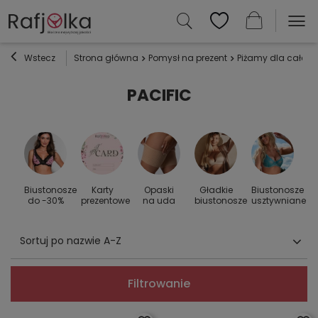
Wstecz
Strona główna
Pomysł na prezent
Piżamy dla całej r
PACIFIC
Biustonosze
Karty
Opaski
Gładkie
Biustonosze
S
 do
do -30%
prezentowe
na uda
biustonosze
usztywniane
Sortuj po nazwie A-Z
Filtrowanie