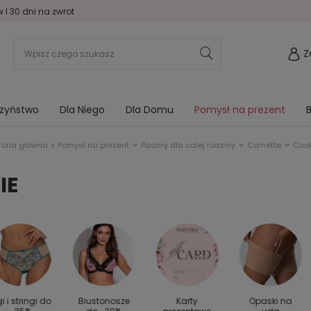
I 30 dni na zwrot
Z
rzyństwo
Dla Niego
Dla Domu
Pomysł na prezent
B
rona główna
Pomysł na prezent
Piżamy dla całej rodziny
Cornette
Cook
IE
gi i stringi do
Biustonosze
Karty
Opaski na