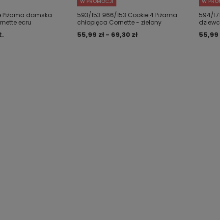
W PROMOCJI
W PRO
ie Piżama damska
593/153 966/153 Cookie 4 Piżama
594/17
nette ecru
chłopięca Cornette - zielony
dziewc
t.
55,99 zł - 69,30 zł
55,99 