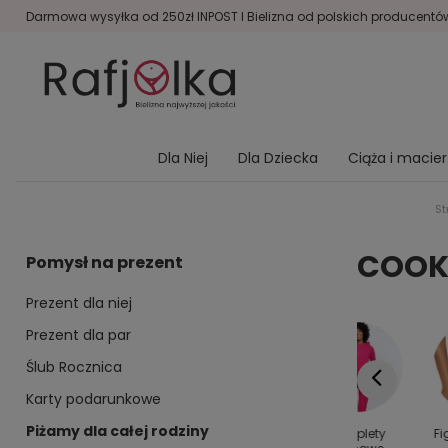
Darmowa wysyłka od 250zł INPOST I Bielizna od polskich producentów 
Dla Niej
Dla Dziecka
Ciąża i macie
St
COOK
Pomysł na prezent
Prezent dla niej
Prezent dla par
Ślub Rocznica
Karty podarunkowe
Piżamy dla całej rodziny
y dla
Kolanówki
Bielizna
Komplety
Fi