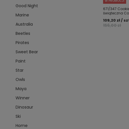
W PROMOCJI
Good Night
671/347 Cook
świąteczna Cor
Marine
109,20 zł / sz
Australia
156,00 zł
Beetles
Pirates
Sweet Bear
Paint
Star
Owls
Maya
Winner
Dinosaur
Ski
Home