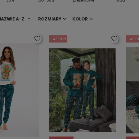
-35%
do -30%
prezentowe
uda
NAZWIE A-Z
ROZMIARY
KOLOR
- 43,01 zł
- 43,01