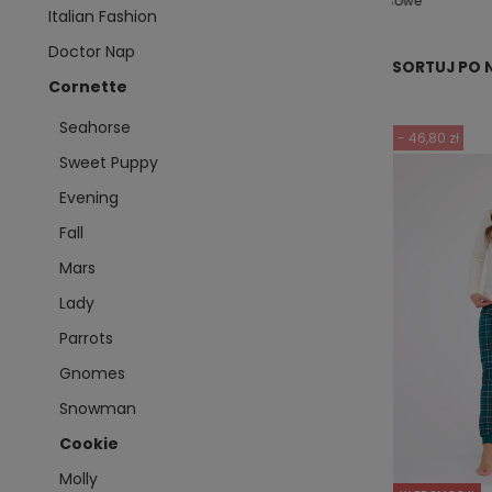
rodziny
damskie
modelująca
dresowe
Italian Fashion
Doctor Nap
SORTUJ PO 
Cornette
Seahorse
- 46,80 zł
Sweet Puppy
Evening
Fall
Mars
Lady
Parrots
Gnomes
Snowman
Cookie
Molly