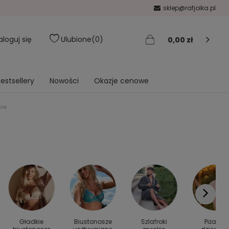
sklep@rafjolka.pl
aloguj się
Ulubione
0
0,00 zł
estsellery
Nowości
Okazje cenowe
ie
Gładkie
Biustonosze
Szlafroki
Piżamy