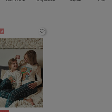
biustonosze
usztywniane
męskie
dziecięc
 zł