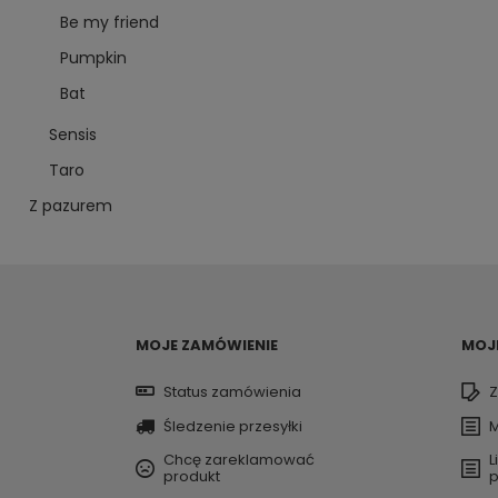
Be my friend
Pumpkin
Bat
Sensis
Taro
Z pazurem
MOJE ZAMÓWIENIE
MOJ
Status zamówienia
Z
Śledzenie przesyłki
M
Chcę zareklamować
L
produkt
p