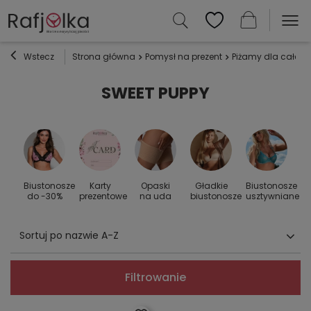
Wstecz
Strona główna
Pomysł na prezent
Piżamy dla całej r
SWEET PUPPY
Biustonosze
Karty
Opaski
Gładkie
Biustonosze
S
 do
do -30%
prezentowe
na uda
biustonosze
usztywniane
Sortuj po nazwie A-Z
Filtrowanie