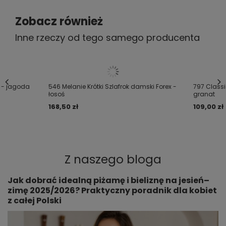
2022-08-19
Maria, Limanowa
Zobacz również
Czy opinia była pomocna?
Tak
2
Nie
0
Inne rzeczy od tego samego producenta
5/5
Właśnie takiego szlafroczka poszukiwałam i nie
spodziewałam się że będzie taki świetny! Polecam, jest
x - jagoda
546 Melanie Krótki Szlafrok damski Forex -
797 Classi
delikatny w dotyku, długość idealna, bardzo dobrze
łosoś
granat
wykończony! Polecam!
168,50 zł
109,00 zł
2021-09-05
Anna, Gilowice
Czy opinia była pomocna?
Tak
3
Nie
5
Z naszego bloga
ZOBACZ WIĘCEJ
Jak dobrać idealną piżamę i bieliznę na jesień–
zimę 2025/2026? Praktyczny poradnik dla kobiet
z całej Polski