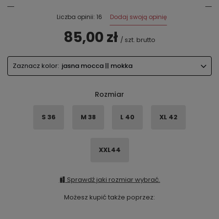
Dodaj swoją opinię
Liczba opinii: 16
85,00 zł
/
szt.
brutto
Zaznacz kolor:
jasna mocca || mokka
Rozmiar
S 36
M 38
L 40
XL 42
XXL44
Sprawdź jaki rozmiar wybrać.
Możesz kupić także poprzez: