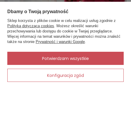
Dbamy o Twoją prywatność
Sklep korzysta z plików cookie w celu realizacji usług zgodnie z
Polityką dotyczącą cookies
. Możesz określić warunki
przechowywania lub dostępu do cookie w Twojej przeglądarce.
×
✨ Asystent zakupowy
Więcej informacji na temat warunków i prywatności można znaleźć
Napisz czego szukasz — pokażę
także na stronie
Prywatność i warunki Google
.
gotowe propozycje.
✨
AI
Potwierdzam wszystkie
Każda z nas potrzebuje chwili tylko dla siebie. Po intensywnym
tygodniu pracy, obowiązkach domowych i codziennym pędzie
Konfiguracja zgód
Dodaj do koszyka
warto zwolnić tempo. Weekend to doskonały moment, by
stworzyć własny rytuał relaksu – spokojny, pełen ciepła i
przyjemnych drobiazgów. W tym artykule podpowiadamy, jak
urządzić taki wieczór w domu, by poczuć się jak w spa – z
pomocą kilku produktów, które znajdziesz w sklepie RAFJOLKA .
Czytaj więcej