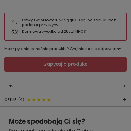
Łatwy zwrot towaru w ciągu
30
dni od zakupu bez
podania przyczyny
Darmowa wysyłka od 250zł INPOST
Masz pytanie odnośnie produktu? Chętnie na nie odpowiemy.
Zapytaj o produkt
OPIS
OPINIE
(4)
Szlafrok VISA 871
Opinie o 871 Visa Szlafrok damski
producent:
FOREX
Może spodobają Ci się?
Forex - jasna mocca
kraj produkcji:
POLSKA
Propozycje specjalnie dla Ciebie