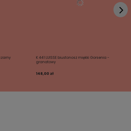
czarny
K 441 LUISSE biustonosz miękki Gorsenia -
granatowy
148,00 zł