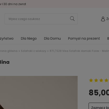
I 30 dni na zwrot
Z
rzyństwo
Dla Niego
Dla Domu
Pomysł na prezent
B
trona główna
Szlafroki z wiskozy
871 / 529 Visa Szlafrok damski Forex - Mali
lina
85,00
Zaznacz ko