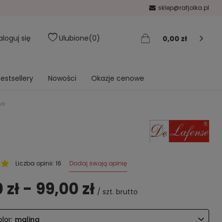
sklep@rafjolka.pl
aloguj się
Ulubione
0
0,00 zł
estsellery
Nowości
Okazje cenowe
na
Dodaj swoją opinię
Liczba opinii: 16
 zł - 99,00 zł
/
szt.
brutto
lor:
malina