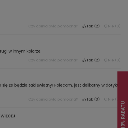
Czy opinia była pomocna?
Tak
2
Nie
0
rugi w innym kolorze.
Czy opinia była pomocna?
Tak
2
Nie
0
ię że będzie taki świetny! Polecam, jest delikatny w dotyku,
Czy opinia była pomocna?
Tak
3
Nie
5
 WIĘCEJ