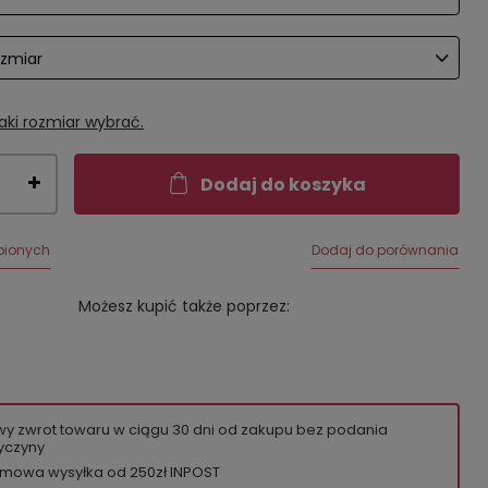
ozmiar
aki rozmiar wybrać.
Dodaj do koszyka
bionych
Dodaj do porównania
Możesz kupić także poprzez:
wy zwrot towaru w ciągu
30
dni od zakupu bez podania
yczyny
mowa wysyłka od 250zł INPOST