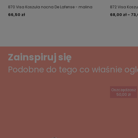
870 Visa Koszula nocna De Lafense - malina
872 Visa Koszu
66,50 zł
68,00 zł - 73,
Zainspiruj się
Podobne do tego co właśnie og
Oszczędzasz
50,00 zł