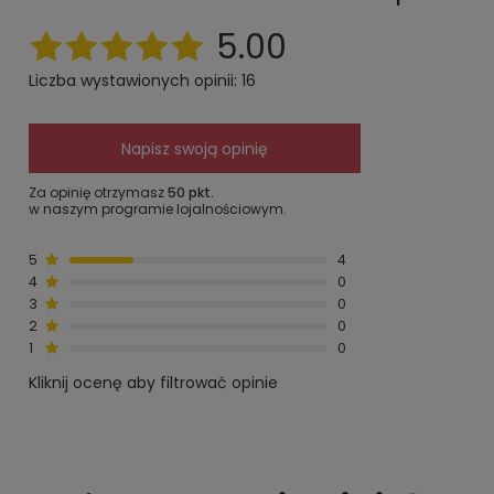
5.00
Liczba wystawionych opinii: 16
Napisz swoją opinię
Za opinię otrzymasz
50 pkt.
w naszym programie lojalnościowym.
5
4
4
0
3
0
2
0
1
0
Kliknij ocenę aby filtrować opinie