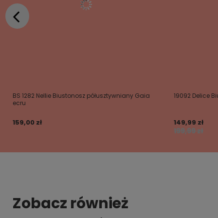
BS 1282 Nellie Biustonosz półusztywniany Gaia
19092 Delice B
ecru
159,00 zł
149,99 zł
199,99 zł
Zobacz również