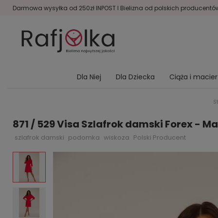
Darmowa wysyłka od 250zł INPOST I Bielizna od polskich producentów 
Dla Niej
Dla Dziecka
Ciąża i macie
S
871 / 529 Visa Szlafrok damski Forex - Ma
szlafrok damski
podomka
wiskoza
Polski Producent