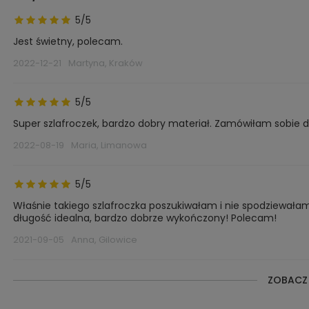
5/5
Jest świetny, polecam.
2022-12-21
Martyna, Kraków
5/5
Super szlafroczek, bardzo dobry materiał. Zamówiłam sobie d
2022-08-19
Maria, Limanowa
5/5
Właśnie takiego szlafroczka poszukiwałam i nie spodziewałam s
długość idealna, bardzo dobrze wykończony! Polecam!
2021-09-05
Anna, Gilowice
ZOBACZ