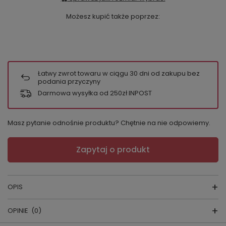
Możesz kupić także poprzez:
Łatwy zwrot towaru w ciągu
30
dni od zakupu bez
podania przyczyny
Darmowa wysyłka od 250zł INPOST
Masz pytanie odnośnie produktu? Chętnie na nie odpowiemy.
Zapytaj o produkt
OPIS
OPINIE
(0)
Jeśli szukasz wygodnej, bawełnianej