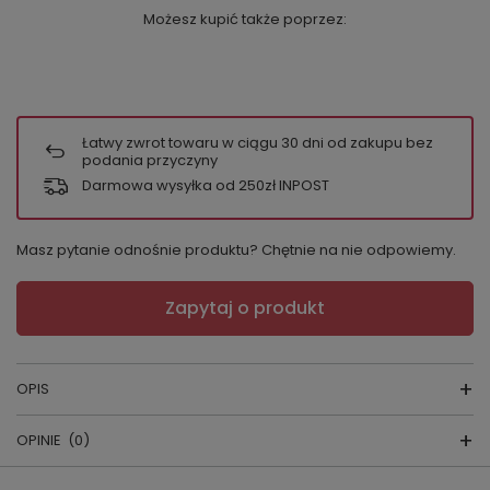
Możesz kupić także poprzez:
Łatwy zwrot towaru w ciągu
30
dni od zakupu bez
podania przyczyny
Darmowa wysyłka od 250zł INPOST
Masz pytanie odnośnie produktu? Chętnie na nie odpowiemy.
Zapytaj o produkt
OPIS
OPINIE
(0)
Jeśli szukasz wygodnej, bawełnianej
bomberki dziecięcej na co dzień – do