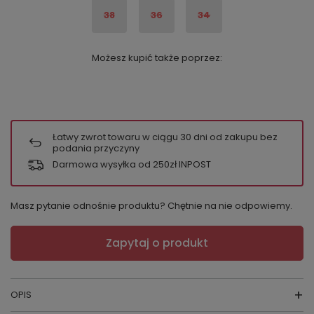
38
36
34
Możesz kupić także poprzez:
Łatwy zwrot towaru w ciągu
30
dni od zakupu bez
podania przyczyny
Darmowa wysyłka od 250zł INPOST
Masz pytanie odnośnie produktu? Chętnie na nie odpowiemy.
Zapytaj o produkt
OPIS