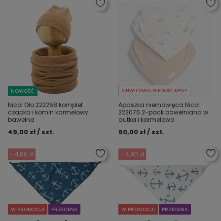
CHWILOWO NIEDOSTĘPNY
NOWOŚĆ
Nicol Olo 222268 komplet
Apaszka niemowlęca Nicol
czapka i komin karmelowy
222076 2-pack bawełniana w
bawełna
autka i karmelowa
49,00 zł / szt.
50,00 zł / szt.
- 4,90 zł
- 4,90 zł
W PROMOCJI
PRZECENA
W PROMOCJI
PRZECENA