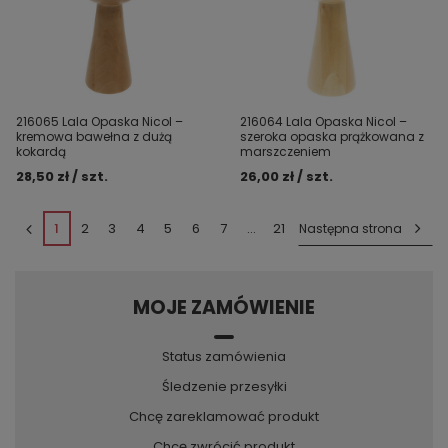
216065 Lala Opaska Nicol –
216064 Lala Opaska Nicol –
kremowa bawełna z dużą
szeroka opaska prążkowana z
kokardą
marszczeniem
28,50 zł / szt.
26,00 zł / szt.
1
2
3
4
5
6
7
...
21
Następna strona
MOJE ZAMÓWIENIE
Status zamówienia
Śledzenie przesyłki
Chcę zareklamować produkt
Chcę zwrócić produkt