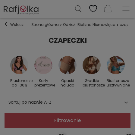
Wstecz
Strona główna
Odzież i Bielizna Niemowlęca
czapecz
CZAPECZKI
Biustonosze
Karty
Opaski
Gładkie
Biustonosze
S
 do
do -30%
prezentowe
na uda
biustonosze
usztywniane
Sortuj po nazwie A-Z
Filtrowanie