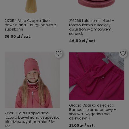
217054 Alisa Czapka Nicol
216269 Lala Komin Nicol –
bawełniana – burgundowa z
różowy komin dziecięcy
supełkami
dwustronny z motywem
sarenek
36,00 zł / szt.
46,50 zł / szt.
Gracja Opaska dziecięca
Bambarillo amarantowy –
216268 Lala Czapka Nicol –
stylowa i wygodna dla
różowa bawełniana czapeczka
dziewczynki
dla dziewczynki, rozmiar 56-
21,00 zł / szt.
122