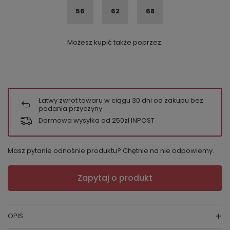
56
62
68
Możesz kupić także poprzez:
Łatwy zwrot towaru w ciągu
30
dni od zakupu bez
podania przyczyny
Darmowa wysyłka od 250zł INPOST
Masz pytanie odnośnie produktu? Chętnie na nie odpowiemy.
Zapytaj o produkt
OPIS