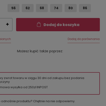
56
62
68
74
80
86
Dodaj do koszyka
bionych
Dodaj do porównania
Możesz kupić także poprzez:
wy zwrot towaru w ciągu
30
dni od zakupu bez podania
yczyny
mowa wysyłka od 250zł INPOST
e odnośnie produktu? Chętnie na nie odpowiemy.