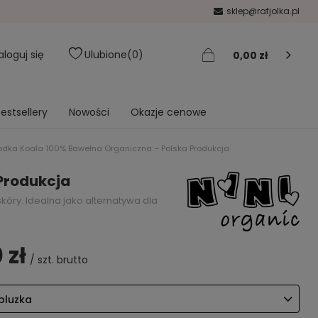
sklep@rafjolka.pl
aloguj się
Ulubione
0
0,00 zł
estsellery
Nowości
Okazje cenowe
łodka Koala 100% Bawełna Organiczna – Polska Produkcja
Produkcja
óry. Idealna jako alternatywa dla
 zł
/
szt.
brutto
bluzka