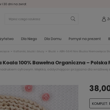
I 30 dni na zwrot
Z
rzyństwo
Dla Niego
Dla Domu
Pomysł na prezent
B
iecięce
Kaftaniki, bluzki i bluzy
Bluzki
ABN-5641 Nini Bluzka Niemowlęca S
a Koala 100% Bawełna Organiczna – Polska 
drukiem cyfrowym. Miękka, oddychająca i przyjazna dla wrażliwej sk
38,00
KOMPLET: