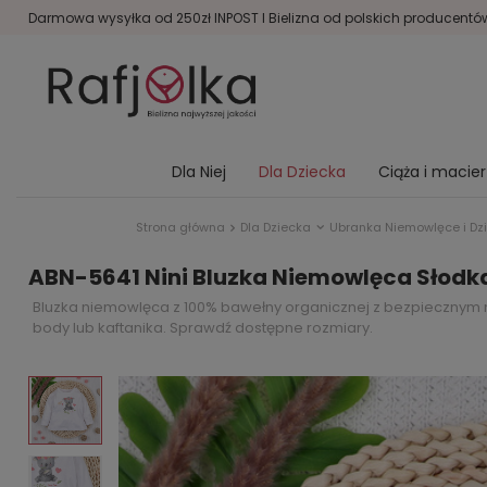
Darmowa wysyłka od 250zł INPOST I Bielizna od polskich producentów 
Dla Niej
Dla Dziecka
Ciąża i macie
Strona główna
Dla Dziecka
Ubranka Niemowlęce i Dz
ABN-5641 Nini Bluzka Niemowlęca Słodk
Bluzka niemowlęca z 100% bawełny organicznej z bezpiecznym na
body lub kaftanika. Sprawdź dostępne rozmiary.