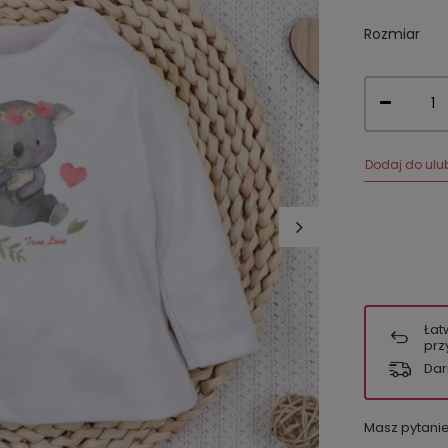
Rozmiar
Dodaj do ulu
Łat
prz
Dar
Masz pytani