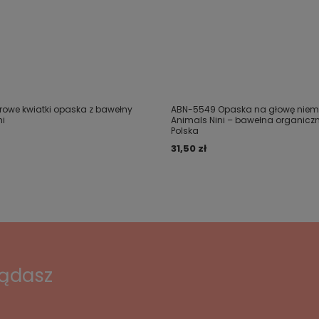
rowe kwiatki opaska z bawełny
ABN-5549 Opaska na głowę nie
ni
Animals Nini – bawełna organiczn
Polska
31,50 zł
lądasz