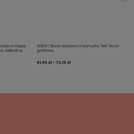
mowlęca Happy
169557 Bluza dresowa marynarka "Mix" Nicol -
a, delikatna,
grafitowy
61,80 zł - 72,10 zł