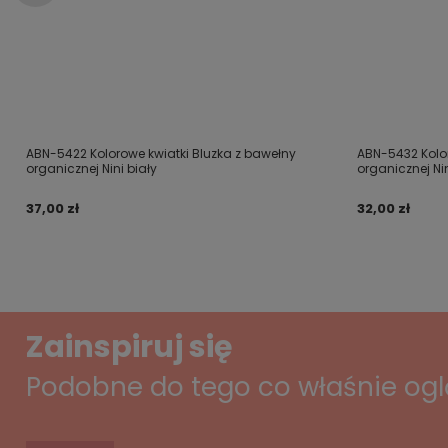
ABN-5422 Kolorowe kwiatki Bluzka z bawełny
ABN-5432 Kolo
organicznej Nini biały
organicznej Ni
37,00 zł
32,00 zł
Zainspiruj się
Podobne do tego co właśnie og