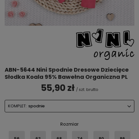
ABN-5644 Nini Spodnie Dresowe Dziecięce
Słodka Koala 95% Bawełna Organiczna PL
55,90 zł
/
szt.
brutto
KOMPLET:
spodnie
Rozmiar
56
62
68
74
80
86