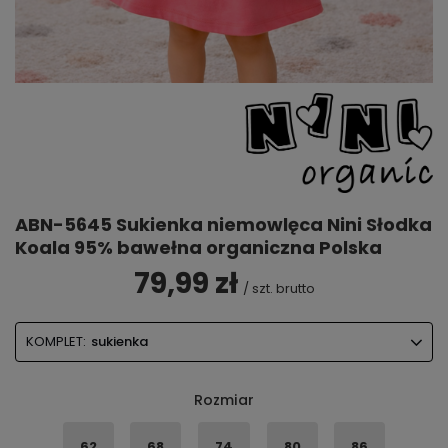
ABN-5645 Sukienka niemowlęca Nini Słodka
Koala 95% bawełna organiczna Polska
79,99 zł
/
szt.
brutto
KOMPLET:
sukienka
Rozmiar
62
68
74
80
86